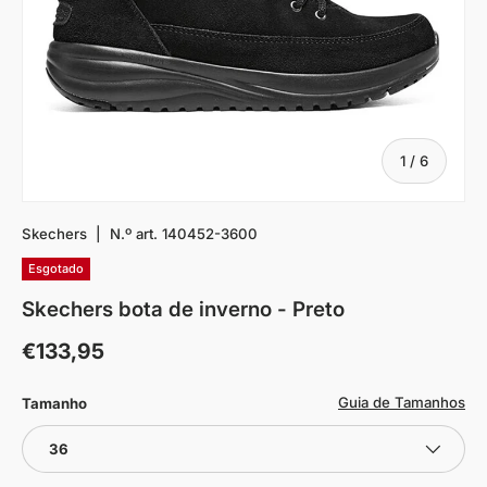
De
1
/
6
Skechers
|
N.º art.
140452-3600
Esgotado
Skechers bota de inverno - Preto
€133,95
Guia de Tamanhos
Tamanho
36