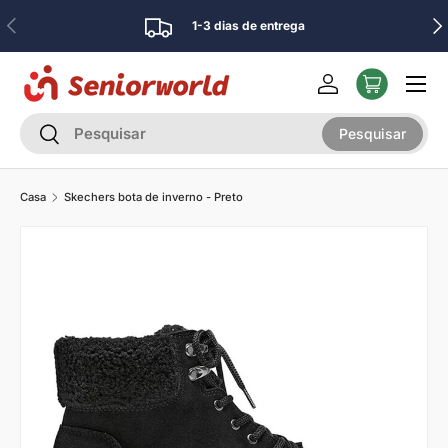
Anterior
Pró
1-3 dias de entrega
Ir para o conteúdo
Menu
Iniciar sessão
Pesquisar
Pesquisar
Pesquisar
Casa
Skechers bota de inverno - Preto