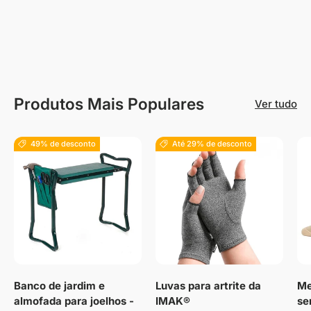
Produtos Mais Populares
Ver tudo
49% de desconto
Até 29% de desconto
Banco de jardim e
Luvas para artrite da
Me
almofada para joelhos -
IMAK®
se