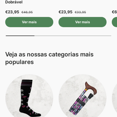
Dobrável
€23,95
€23,95
€6
€46,95
€33,95
Ver mais
Ver mais
Veja as nossas categorias mais
populares