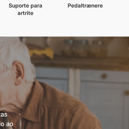
Suporte para
Pedaltrænere
artrite
tas
io ao