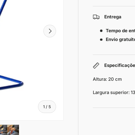
Entrega
Próximo
Tempo de en
Envio gratuit
Especificaçõ
Altura: 20 cm
Largura superior: 1
De
1
/
5