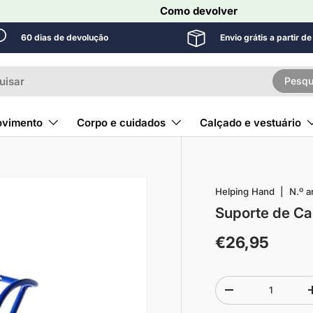
Como devolver
60 dias de devolução
Envio grátis a partir d
r
Pesqu
vimento
Corpo e cuidados
Calçado e vestuário
Helping Hand
|
N.º ar
Suporte de Ca
€26,95
Quantidade
-