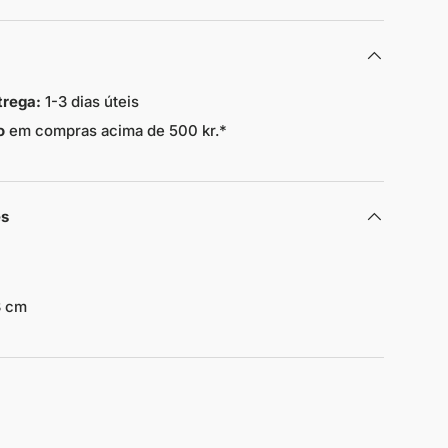
trega:
1-3 dias úteis
o
em compras acima de 500 kr.*
es
3 cm