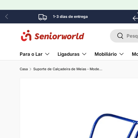
Ir para o conteúdo
Anterior
1-3 dias de entrega
Pesquisar
Pesquisa
Para o Lar
Ligaduras
Mobiliário
Mo
Casa
Suporte de Calçadeira de Meias - Modelo Curto