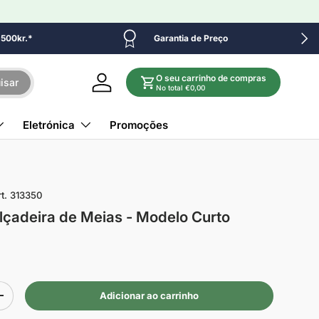
Próx
e 500kr.*
Garantia de Preço
O seu carrinho de compras
isar
Iniciar sessão
No total €0,00
Eletrónica
Promoções
t.
313350
lçadeira de Meias - Modelo Curto
Adicionar ao carrinho
+