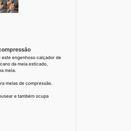
galeria
imagem 4 na galeria
Carregar imagem 5 na galeria
 compressão
te este engenhoso calçador de
 cano da meia esticado,
na meia.
ara meias de compressão.
manusear e também ocupa