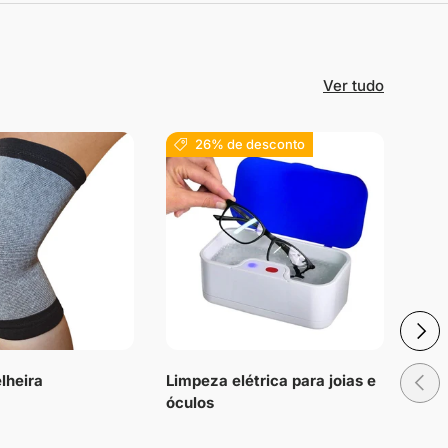
Ver tudo
26% de desconto
Próxi
Anteri
lheira
Limpeza elétrica para joias e
Palm
óculos
cun
cort