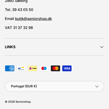
2860 Søborg
Tel. 39 43 05 50
Email
butik@seniorshop.dk
VAT 31 37 32 98
LINKS
Métodos de pagamento aceites
País
Portugal (EUR €)
© 2026
Seniorshop
.