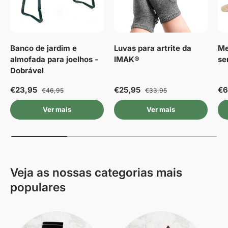
Banco de jardim e
Luvas para artrite da
Me
almofada para joelhos -
IMAK®
se
Dobrável
€23,95
€25,95
€6
€46,95
€33,95
Ver mais
Ver mais
Veja as nossas categorias mais
populares