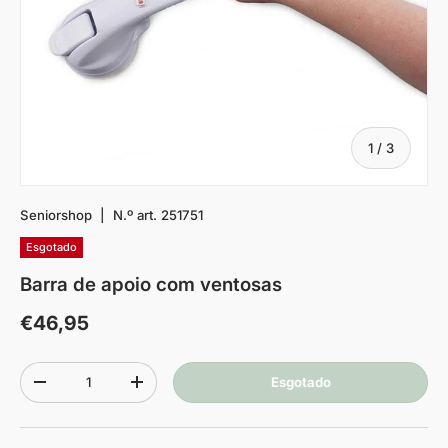
De
1
/
3
Seniorshop
|
N.º art.
251751
Esgotado
Barra de apoio com ventosas
€46,95
Quantidade
Esgotado
-
+