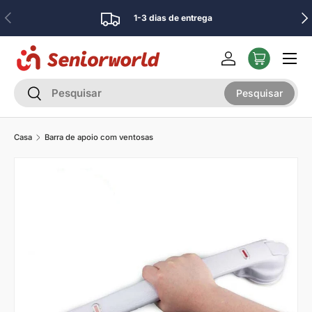
Anterior
Pró
1-3 dias de entrega
Ir para o conteúdo
Menu
Iniciar sessão
Pesquisar
Pesquisar
Pesquisar
Casa
Barra de apoio com ventosas