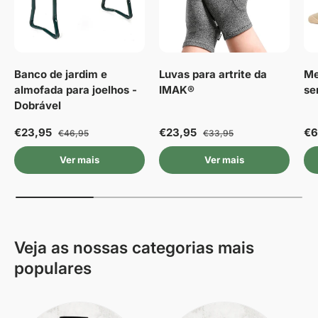
Banco de jardim e
Luvas para artrite da
Me
almofada para joelhos -
IMAK®
se
Dobrável
€23,95
€23,95
€6
€46,95
€33,95
Ver mais
Ver mais
Veja as nossas categorias mais
populares