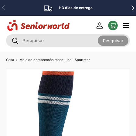
Anterior
Pró
1-3 dias de entrega
Ir para o conteúdo
Menu
Iniciar sessão
Pesquisar
Pesquisar
Pesquisar
Casa
Meia de compressão masculina - Sportster