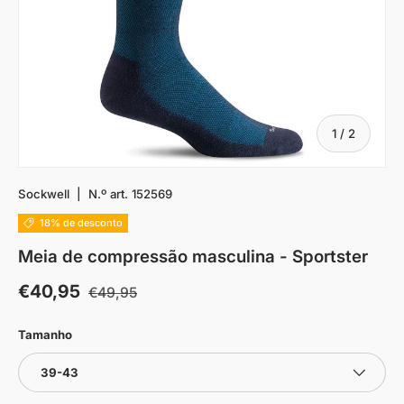
De
1
/
2
Sockwell
|
N.º art.
152569
18% de desconto
Meia de compressão masculina - Sportster
€40,95
€49,95
Tamanho
39-43