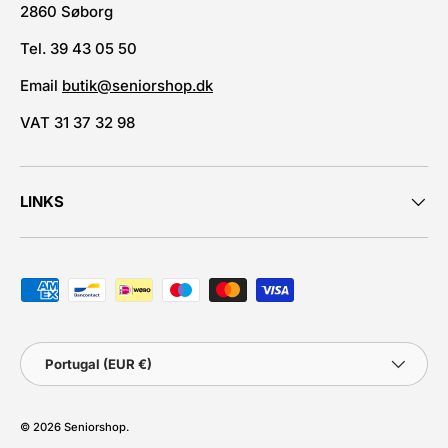
2860 Søborg
Tel. 39 43 05 50
Email
butik@seniorshop.dk
VAT 31 37 32 98
LINKS
Métodos de pagamento aceites
País
Portugal (EUR €)
© 2026
Seniorshop
.