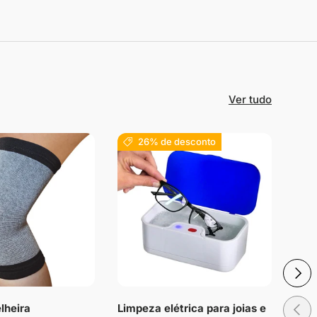
Ver tudo
26% de desconto
Próxi
Anteri
lheira
Limpeza elétrica para joias e
Palm