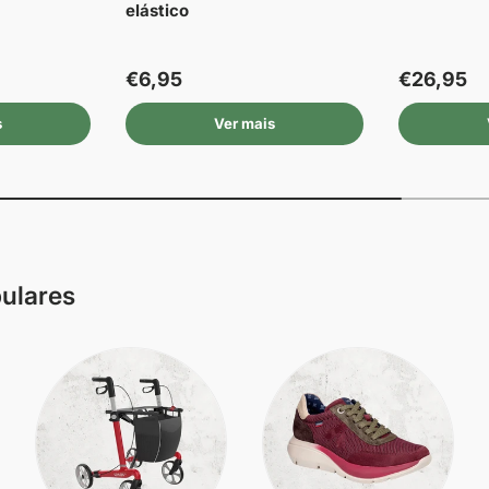
elástico
€6,95
€26,95
s
Ver mais
pulares