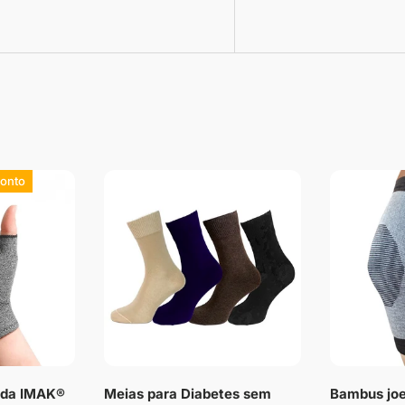
onto
e da IMAK®
Meias para Diabetes sem
Bambus joe