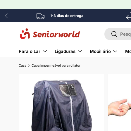
Ir para o conteúdo
Anterior
1-3 dias de entrega
Pesquisar
Pesquisa
Para o Lar
Ligaduras
Mobiliário
Mo
Casa
Capa impermeável para rollator