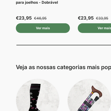
para joelhos - Dobrável
€23,95
€23,95
€46,95
€33,95
Ver mais
Ver mai
Veja as nossas categorias mais po