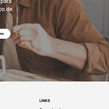
 para
ço de
nte
LINKS