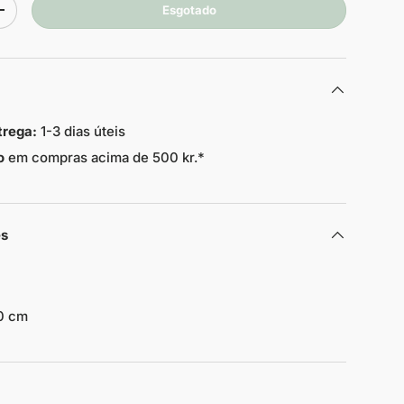
Esgotado
+
trega:
1-3 dias úteis
o
em compras acima de 500 kr.*
es
0 cm