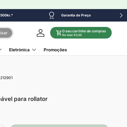
Próx
e 500kr.*
Garantia de Preço
O seu carrinho de compras
isar
Iniciar sessão
No total €0,00
Eletrónica
Promoções
212901
vel para rollator