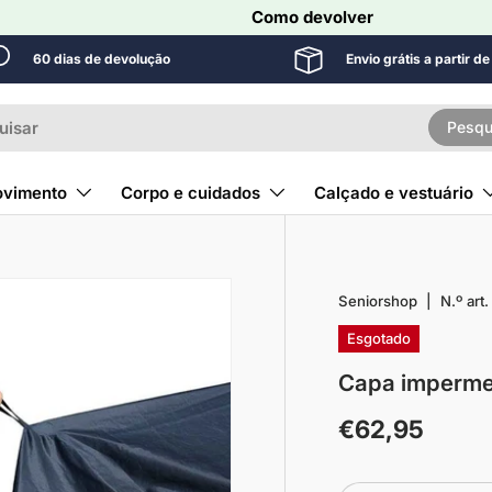
Como devolver
60 dias de devolução
Envio grátis a partir d
r
Pesqu
vimento
Corpo e cuidados
Calçado e vestuário
Seniorshop
|
N.º art.
Esgotado
Capa impermeá
€62,95
Quantidade