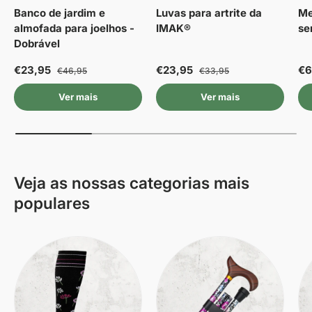
Banco de jardim e
Luvas para artrite da
Me
almofada para joelhos -
IMAK®
se
Dobrável
€23,95
€23,95
€6
€46,95
€33,95
Ver mais
Ver mais
Veja as nossas categorias mais
populares