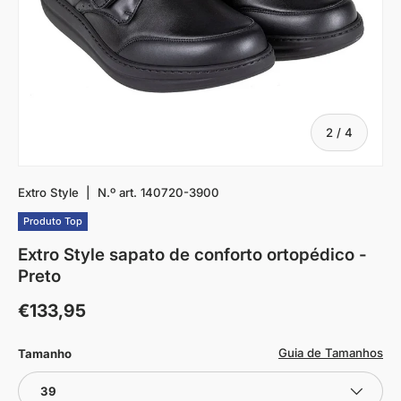
De
2
/
4
Extro Style
|
N.º art.
140720-3900
Produto Top
Extro Style sapato de conforto ortopédico -
Preto
€133,95
Guia de Tamanhos
Tamanho
39