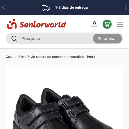
Anterior
Pró
1-3 dias de entrega
Ir para o conteúdo
Menu
Iniciar sessão
Pesquisar
Pesquisar
Pesquisar
Casa
Extro Style sapato de conforto ortopédico - Preto
Imagem 2 está agora disponível na galeria