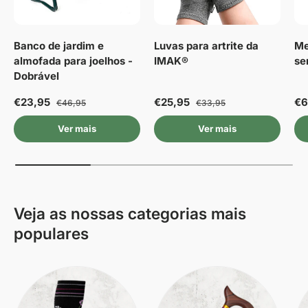
Banco de jardim e
Luvas para artrite da
Me
almofada para joelhos -
IMAK®
se
Dobrável
€23,95
€25,95
€6
€46,95
€33,95
Ver mais
Ver mais
Veja as nossas categorias mais
populares