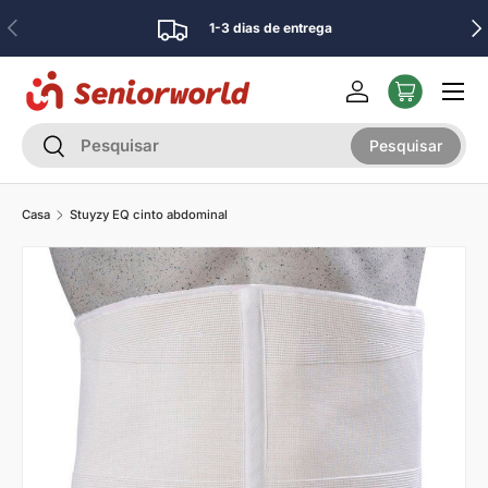
Anterior
Pró
1-3 dias de entrega
Ir para o conteúdo
Menu
Iniciar sessão
Pesquisar
Pesquisar
Pesquisar
Casa
Stuyzy EQ cinto abdominal