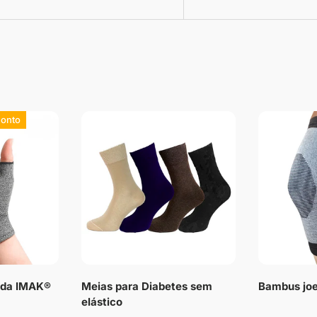
conto
e da IMAK®
Meias para Diabetes sem
Bambus joe
elástico