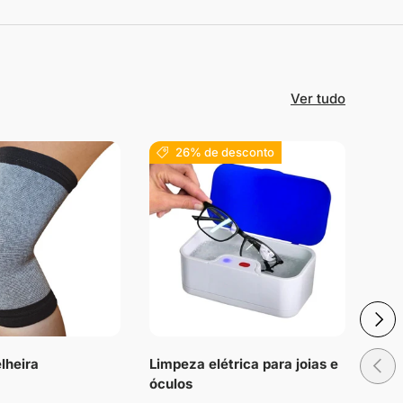
Ver tudo
26% de desconto
Próxi
Anteri
lheira
Limpeza elétrica para joias e
Palm
óculos
cun