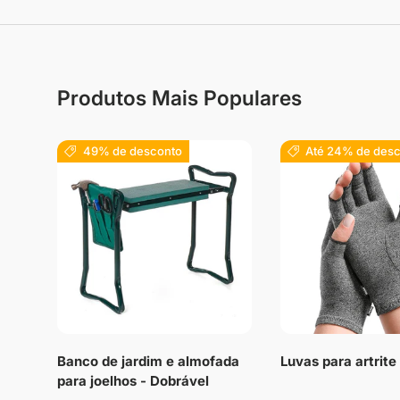
Produtos Mais Populares
49% de desconto
Até 24% de des
Banco de jardim e almofada
Luvas para artrit
para joelhos - Dobrável