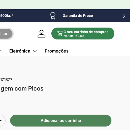
Próx
e 500kr.*
Garantia de Preço
O seu carrinho de compras
isar
Iniciar sessão
No total €0,00
Eletrónica
Promoções
171877
agem com Picos
Adicionar ao carrinho
+