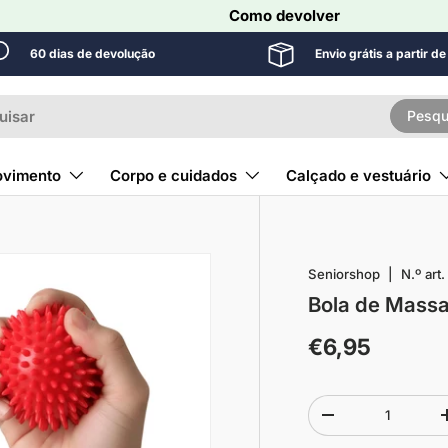
Como devolver
60 dias de devolução
Envio grátis a partir d
r
Pesqu
vimento
Corpo e cuidados
Calçado e vestuário
Seniorshop
|
N.º art.
Bola de Mass
€6,95
Quantidade
-