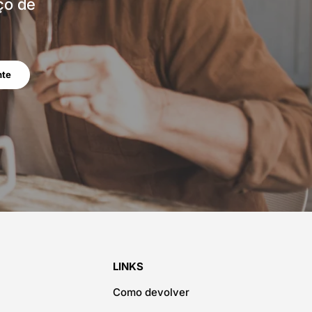
ço de
nte
LINKS
Como devolver