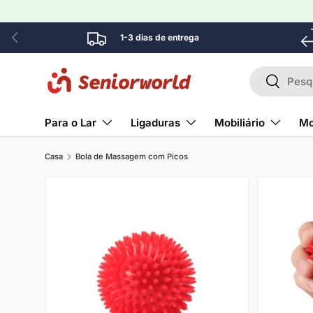
Ir para o conteúdo
Anterior
1-3 dias de entrega
Pesquisar
Pesquisa
Para o Lar
Ligaduras
Mobiliário
Mo
Casa
Bola de Massagem com Picos