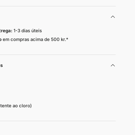
trega:
1-3 dias úteis
o
em compras acima de 500 kr.*
es
stente ao cloro)