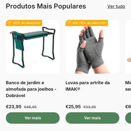
Produtos Mais Populares
Ver tudo
49% de desconto
Até 24% de desconto
Banco de jardim e
Luvas para artrite da
Me
almofada para joelhos -
IMAK®
se
Dobrável
€23,95
€25,95
€6
€46,95
€33,95
Ver mais
Ver mais