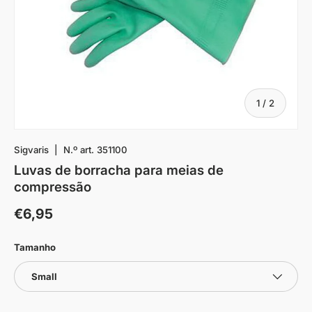
De
1
/
2
Sigvaris
|
N.º art.
351100
Luvas de borracha para meias de
compressão
€6,95
Tamanho
Small