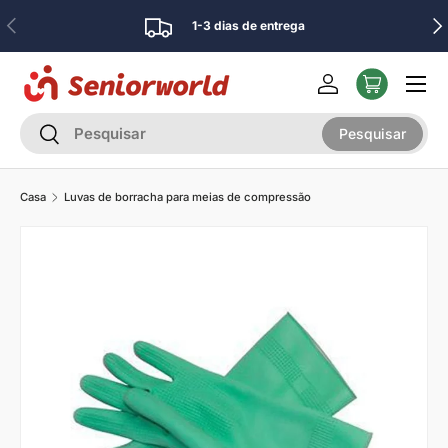
Anterior
Pró
1-3 dias de entrega
Ir para o conteúdo
Menu
Iniciar sessão
Pesquisar
Pesquisar
Pesquisar
Casa
Luvas de borracha para meias de compressão