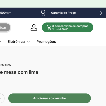
Próx
e 500kr.*
Garantia de Preço
O seu carrinho de compras
isar
Iniciar sessão
No total €0,00
Eletrónica
Promoções
251625
de mesa com lima
Adicionar ao carrinho
+