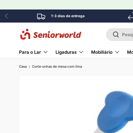
Ir para o conteúdo
Anterior
1-3 dias de entrega
Pesquisar
Pesquisa
Para o Lar
Ligaduras
Mobiliário
Mo
Casa
Corta-unhas de mesa com lima