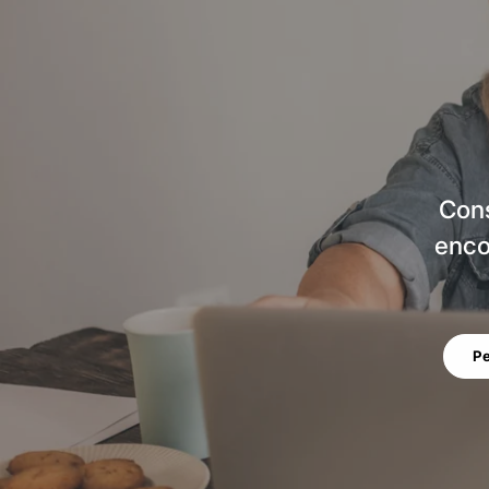
Cons
enco
Pe