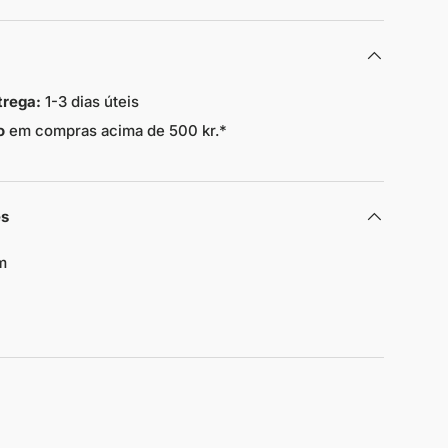
trega:
1-3 dias úteis
o
em compras acima de 500 kr.*
es
m