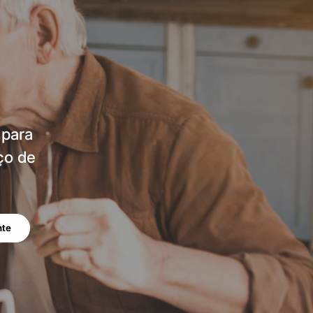
 para
ço de
nte