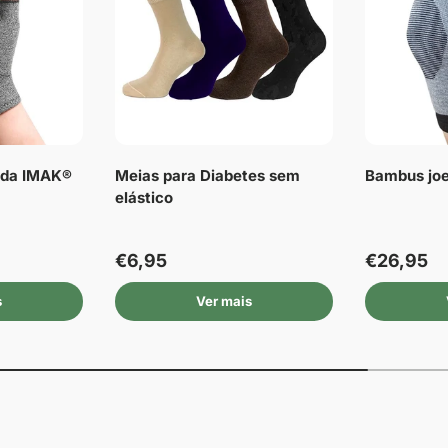
e da IMAK®
Meias para Diabetes sem
Bambus joe
elástico
€6,95
€26,95
s
Ver mais