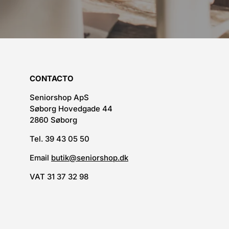
CONTACTO
Seniorshop ApS
Søborg Hovedgade 44
2860 Søborg
Tel. 39 43 05 50
Email
butik@seniorshop.dk
VAT 31 37 32 98
Métodos de pagamento aceit