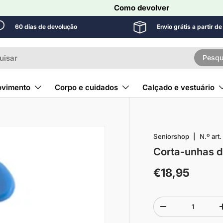
Como devolver
60 dias de devolução
Envio grátis a partir d
r
Pesqu
vimento
Corpo e cuidados
Calçado e vestuário
Seniorshop
|
N.º art.
Corta-unhas 
€18,95
Quantidade
-