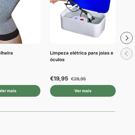
Próxi
Anteri
lheira
Limpeza elétrica para joias e
Palm
óculos
cun
cort
€19,95
€4,
€26,95
Ver mais
Ver mais