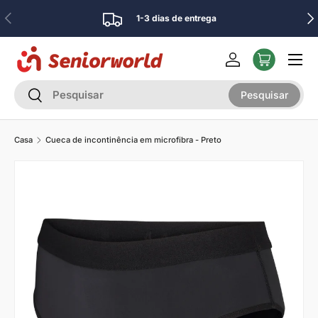
Anterior
Pró
1-3 dias de entrega
Ir para o conteúdo
Menu
Iniciar sessão
Pesquisar
Pesquisar
Pesquisar
Casa
Cueca de incontinência em microfibra - Preto