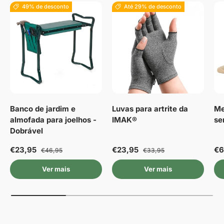
49% de desconto
Até 29% de desconto
Banco de jardim e
Luvas para artrite da
Me
almofada para joelhos -
IMAK®
se
Dobrável
€23,95
€23,95
€6
€46,95
€33,95
Ver mais
Ver mais