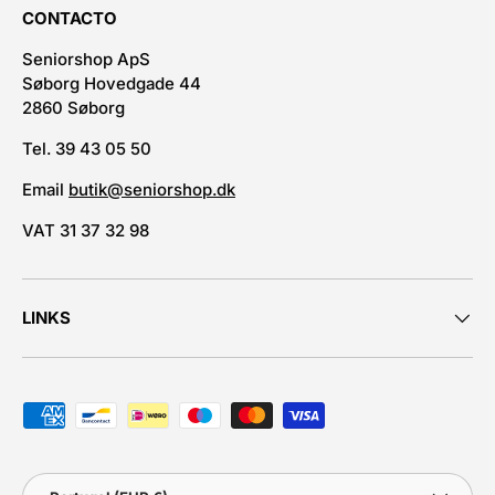
CONTACTO
Seniorshop ApS
Søborg Hovedgade 44
2860 Søborg
Tel. 39 43 05 50
Email
butik@seniorshop.dk
VAT 31 37 32 98
LINKS
Métodos de pagamento aceites
País