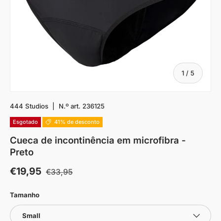
De
1
/
5
444 Studios
|
N.º art.
236125
Esgotado
41% de desconto
Cueca de incontinência em microfibra -
Preto
€19,95
€33,95
Tamanho
Small