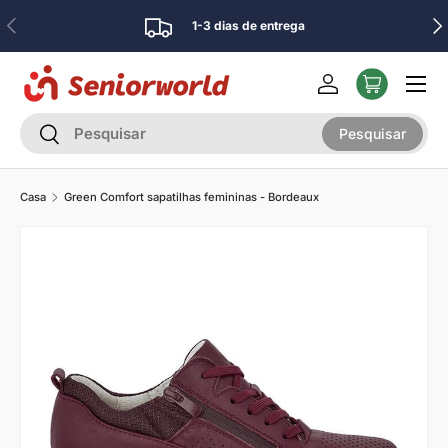
Anterior
Pró
1-3 dias de entrega
Ir para o conteúdo
Menu
Iniciar sessão
Pesquisar
Pesquisar
Pesquisar
Casa
Green Comfort sapatilhas femininas - Bordeaux