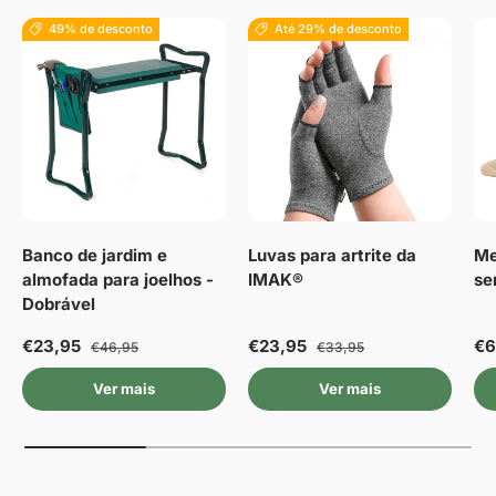
49% de desconto
Até 29% de desconto
Banco de jardim e
Luvas para artrite da
Me
almofada para joelhos -
IMAK®
se
Dobrável
€23,95
€23,95
€6
€46,95
€33,95
Ver mais
Ver mais