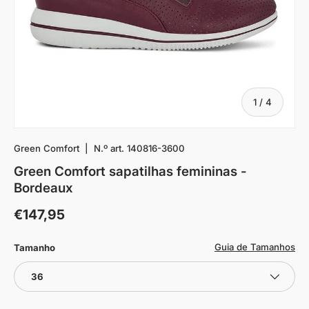
De
1
/
4
Green Comfort
|
N.º art.
140816-3600
Green Comfort sapatilhas femininas -
Bordeaux
€147,95
Guia de Tamanhos
Tamanho
36