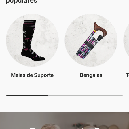
populares
Meias de Suporte
Bengalas
T