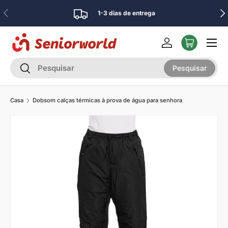
Anterior
Pró
1-3 dias de entrega
Ir para o conteúdo
Menu
Iniciar sessão
Pesquisar
Pesquisar
Pesquisar
Casa
Dobsom calças térmicas à prova de água para senhora