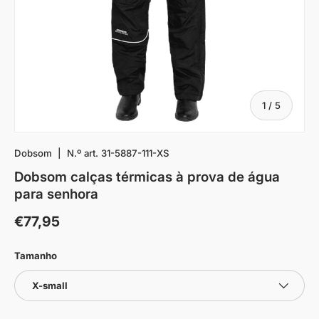
De
1
/
5
Dobsom
|
N.º art.
31-5887-111-XS
Dobsom calças térmicas à prova de água
para senhora
€77,95
Tamanho
X-small