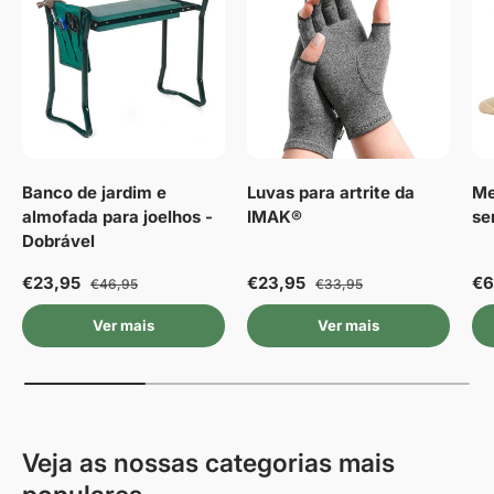
Banco de jardim e
Luvas para artrite da
Me
almofada para joelhos -
IMAK®
se
Dobrável
€23,95
€23,95
€6
€46,95
€33,95
Ver mais
Ver mais
Veja as nossas categorias mais