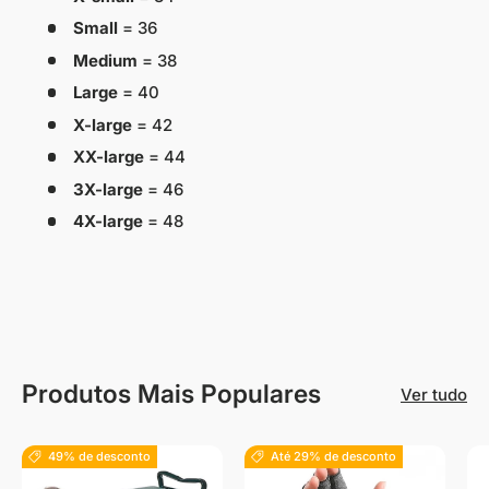
Small
= 36
Medium
= 38
Large
= 40
X-large
= 42
XX-large
= 44
3X-large
= 46
4X-large
= 48
Produtos Mais Populares
Ver tudo
49% de desconto
Até 29% de desconto