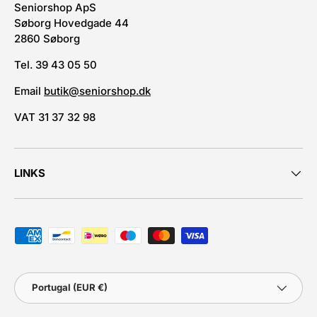
Seniorshop ApS
Søborg Hovedgade 44
2860 Søborg
Tel. 39 43 05 50
Email
butik@seniorshop.dk
VAT 31 37 32 98
LINKS
Métodos de pagamento aceites
País
Portugal (EUR €)