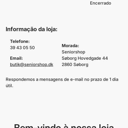
Encerrado
Informação da loja:
Telefone:
Morada:
39 43 05 50
Seniorshop
Email:
Søborg Hovedgade 44
butik@seniorshop.dk
2860 Søborg
Respondemos a mensagens de e-mail no prazo de 1 dia
útil.
Bem-vindo à nossa loja