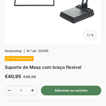
De
1
/
5
Seniorshop
|
N.º art.
321410
13% de desconto
Suporte de Mesa com braço flexível
€40,95
€46,95
Quantidade
Adicionar ao carrinho
-
+