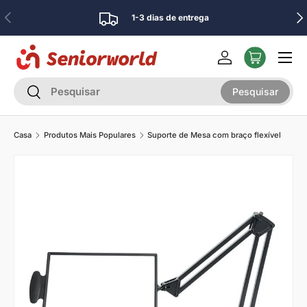
Anterior
Pró
1-3 dias de entrega
Ir para o conteúdo
Menu
Iniciar sessão
Pesquisar
Pesquisar
Pesquisar
Casa
Produtos Mais Populares
Suporte de Mesa com braço flexível