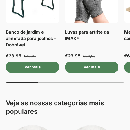
Banco de jardim e
Luvas para artrite da
Me
almofada para joelhos -
IMAK®
se
Dobrável
€23,95
€23,95
€6
€46,95
€33,95
Ver mais
Ver mais
Veja as nossas categorias mais
populares