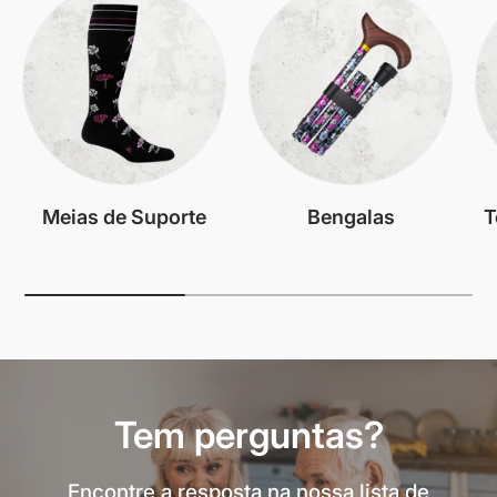
Meias de Suporte
Bengalas
T
Tem perguntas?
Encontre a resposta na nossa lista de