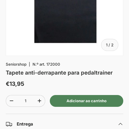
De
1
/
2
Seniorshop
|
N.º art.
172000
Tapete anti-derrapante para pedaltrainer
€13,95
Quantidade
Adicionar ao carrinho
-
+
Entrega