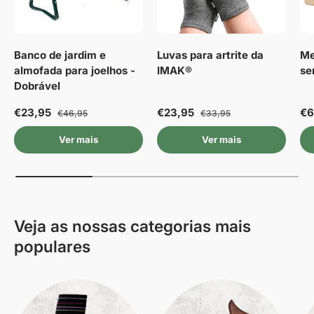
Banco de jardim e
Luvas para artrite da
Me
almofada para joelhos -
IMAK®
se
Dobrável
€23,95
€23,95
€6
€46,95
€33,95
Ver mais
Ver mais
Veja as nossas categorias mais
populares