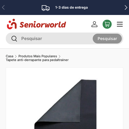
Anterior
Pró
1-3 dias de entrega
Ir para o conteúdo
Menu
Iniciar sessão
Pesquisar
Pesquisar
Pesquisar
Casa
Produtos Mais Populares
Tapete anti-derrapante para pedaltrainer